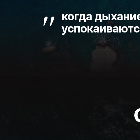
"
когда дыхани
успокаиваютс