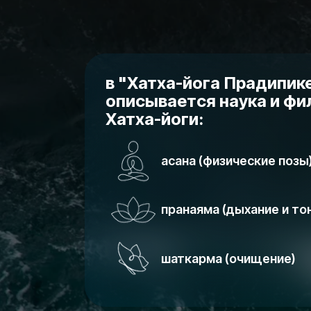
в "Хатха-йога Прадипик
описывается наука и ф
Хатха-йоги:
асана (физические позы
пранаяма (дыхание и то
шаткарма (очищение)