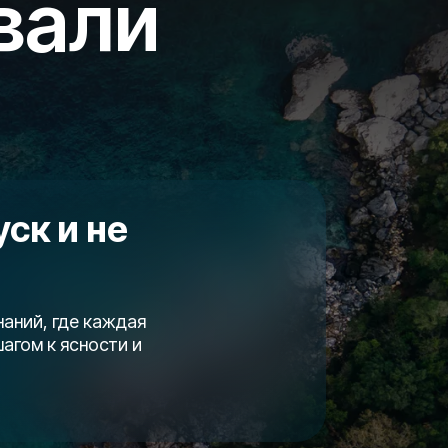
вали
уск и не
наний, где каждая
агом к ясности и