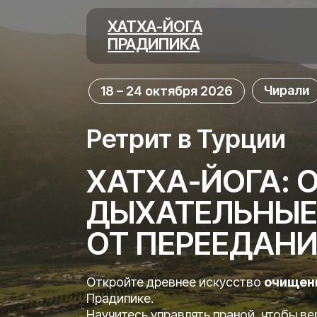
ХАТХА-ЙОГА
ПРАДИПИКА
Чирали
18 – 24 октября 2026
Ретрит в Турции
ХАТХА-ЙОГА: 
ДЫХАТЕЛЬНЫЕ
ОТ ПЕРЕЕДАНИ
Откройте древнее искусство
очищени
Прадипике
.
Научитесь управлять праной, чтобы ве