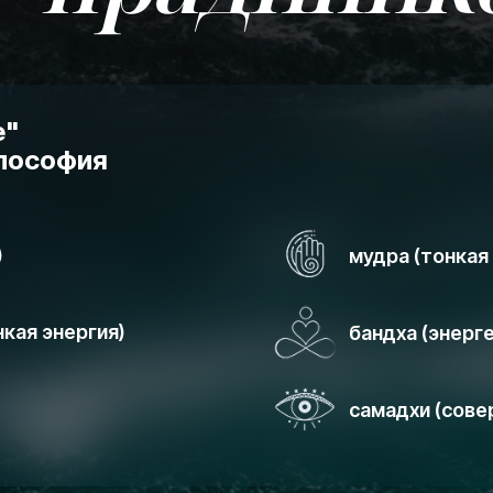
е"
илософия
)
мудра (тонкая
нкая энергия)
бандха (энерг
самадхи (сове