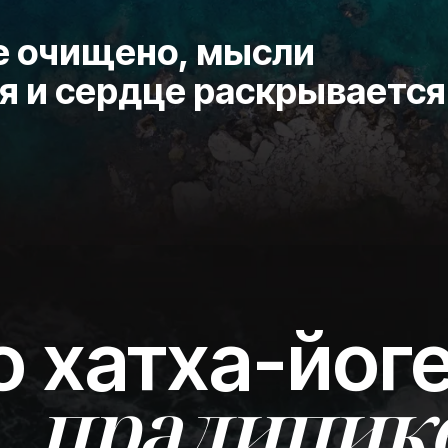
е очищено, мысли
я и сердце раскрывается
о хатха-йог
прадипик