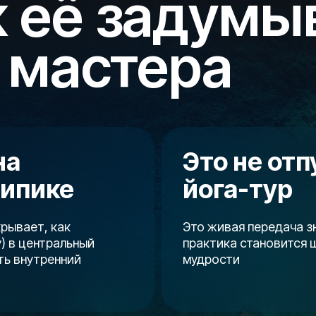
к её задумы
 мастера
на
Это не отп
дипике
йога-тур
рывает, как
Это живая передача з
у
) в центральный
практика становится ш
ть внутренний
мудрости