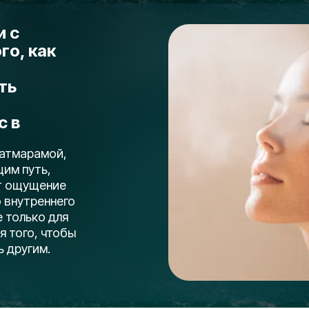
и с
го, как
ть
с в
ватмарамой,
им путь,
ет ощущение
о внутреннего
 только для
я того, чтобы
 другим.