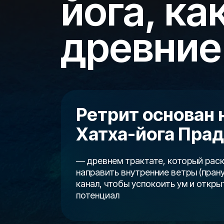
йога, ка
древние
Ретрит основан 
Хатха-йога Пра
— древнем трактате, который раск
направить внутренние ветры (
пран
канал, чтобы успокоить ум и откры
потенциал